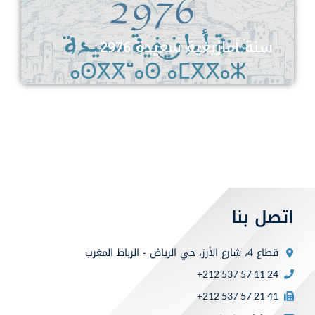
سنة أمازيغية سعيدة 2976
اتصل بنا
قطاع 4، شارع الأرز، حي الرياض - الرباط المغرب
+212 537 57 11 24
+212 537 57 21 41