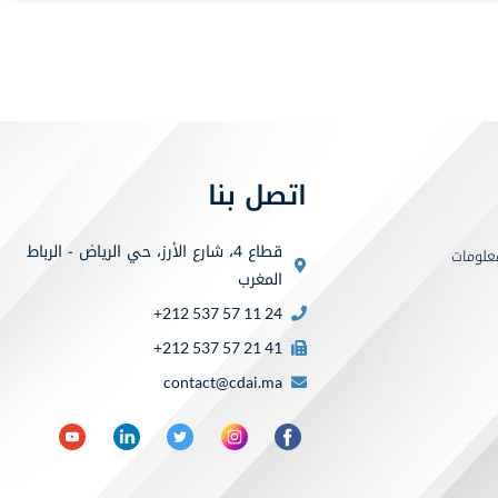
اتصل بنا
قطاع 4، شارع الأرز، حي الرياض - الرباط
علومات
المغرب
+212 537 57 11 24
+212 537 57 21 41
contact@cdai.ma