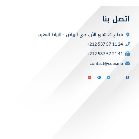
اتصل بنا
قطاع 4، شارع الأرز، حي الرياض - الرباط المغرب
+212 537 57 11 24
+212 537 57 21 41
contact@cdai.ma