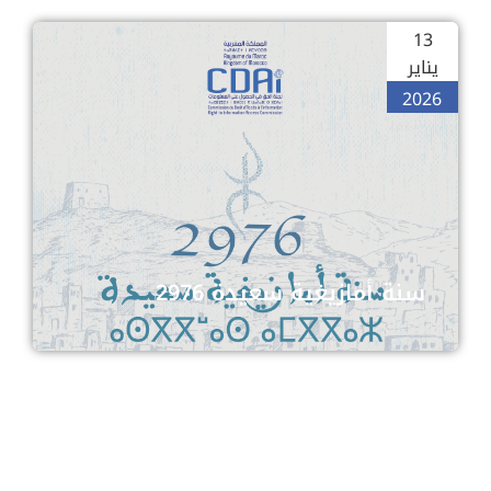
13
يناير
2026
سنة أمازيغية سعيدة 2976