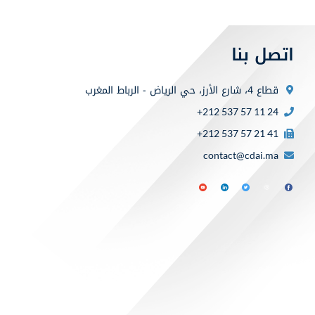
اتصل بنا
قطاع 4، شارع الأرز، حي الرياض - الرباط المغرب
+212 537 57 11 24
+212 537 57 21 41
contact@cdai.ma